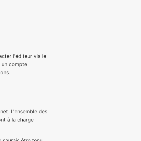
cter l'éditeur via le
er un compte
ions.
ernet. L'ensemble des
ont à la charge
 saurais être tenu