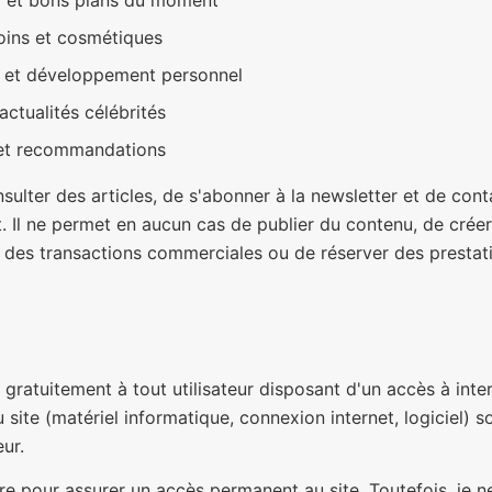
g et bons plans du moment
oins et cosmétiques
le et développement personnel
actualités célébrités
 et recommandations
ulter des articles, de s'abonner à la newsletter et de conta
t. Il ne permet en aucun cas de publier du contenu, de cré
ser des transactions commerciales ou de réserver des prestat
e gratuitement à tout utilisateur disposant d'un accès à int
u site (matériel informatique, connexion internet, logiciel) s
eur.
e pour assurer un accès permanent au site. Toutefois, je ne