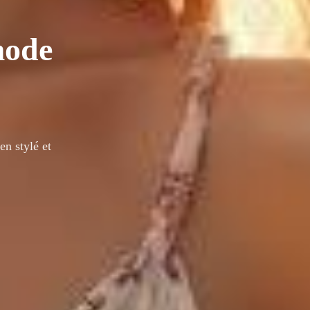
mode
n stylé et