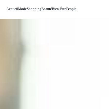
Accueil
Mode
Shopping
Beauté
Bien-Être
People